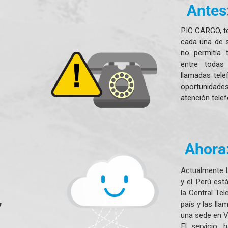
Antes
PIC CARGO, t
cada una de 
no permitía 
entre todas
llamadas tele
oportunidade
atención tele
Ahora
Actualmente 
y el Perú es
la Central Te
país y las ll
7
una sede en V
El servicio, 